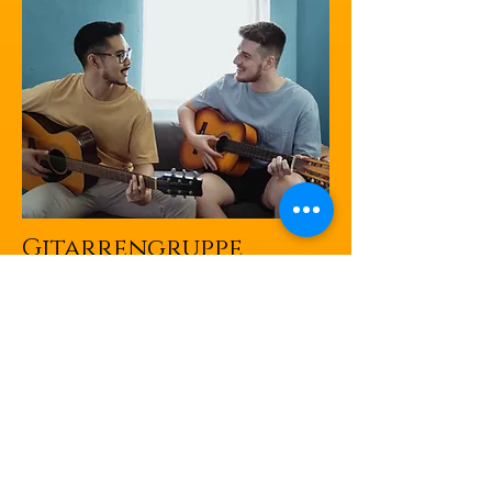
Gitarrengruppe
Stücke aus Pop, Rock, Filmmusik und
Computerspielmusik einüben, improvisieren
und eigene Stücke kreieren. Jeder bekommt
eine zu ihm passende Stimme (Melodiespiel,
Bassbegleitung, Akkorde,…) und ist Teil
eines größeren Ensembles oder sogar
Gitarrenorchesters.
Für folgende Gruppen könnt Ihr Euch
anmelden:
GITARRENGRUPPE FÜR GRUNDSCHÜLER