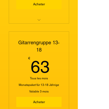
Acheter
Musiktherapeutische
Einzelarbeit 90
Gitarrengruppe 13-
Klangmassage
(Klangschalen) 90 Minuten
18
63€
€
63
Tous les mois
Monatspaket für 13-18 Jährige
Valable 3 mois
Acheter