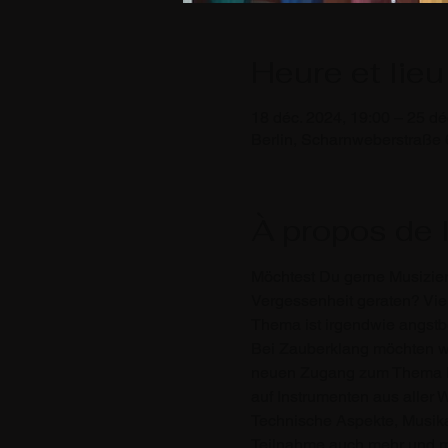
Heure et lieu
18 déc. 2024, 19:00 – 25 dé
Berlin, Scharnweberstraße 
À propos de 
Möchtest Du gerne Musiziere
Vergessenheit geraten? Vie
Thema ist irgendwie angstb
Bei Zauberklang möchten wi
neuen Zugang zum Thema Mu
auf Instrumenten aus aller 
Technische Aspekte, Musika
Teilnahme auch mehr und meh