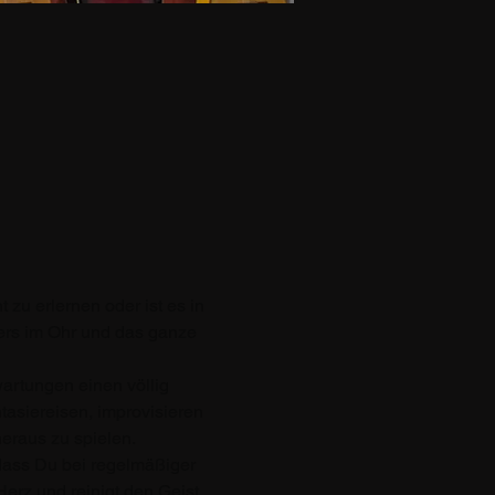
zu erlernen oder ist es in 
ers im Ohr und das ganze 
rtungen einen völlig 
siereisen, improvisieren 
eraus zu spielen. 
dass Du bei regelmäßiger 
erz und reinigt den Geist. 