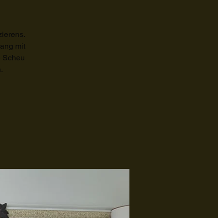
ierens.
gang mit
e Scheu
.