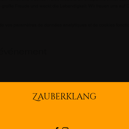
große Freude und weckt die Lebendigkeit. Wir freuen uns auf D
e vos paramètres de données analytiques et de cookies foncti
 événement
Z
AUBERKLANG