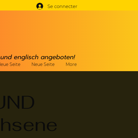
Se connecter
h und englisch angeboten!
eue Seite
Neue Seite
More
UND
chsene