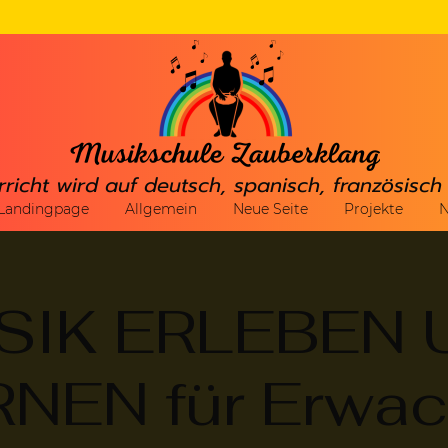
rricht wird auf deutsch, spanisch, französisc
Landingpage
Allgemein
Neue Seite
Projekte
N
SIK ERLEBEN 
NEN für Erwa