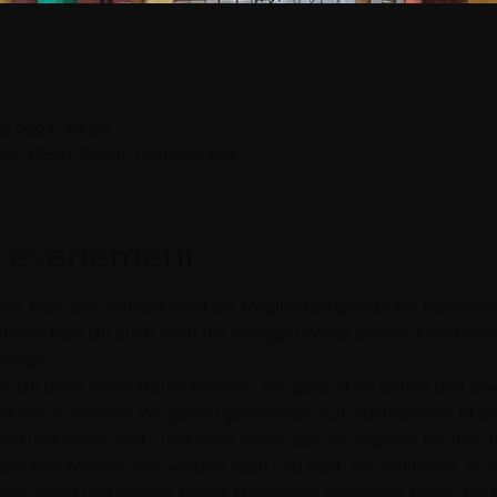
c. 2024, 23:00
65, 12587 Berlin, Deutschland
l'événement
n, hast aber damals nicht die Möglichkeit gehabt ein Instrument 
lleicht hast Du auch noch die strengen Worte Deines Musiklehr
elegt?
r Dir dafür einen Raum eröffnen, um ganz ohne Scheu und Erwa
sik zu erleben. Wir gehen gemeinsam auf musikalische Phanta
Welt und lernen mehr und mehr Musik aus der eigenen Intuition h
lisches Wissen usw. werden nach und nach mit einfließen, so 
r lernst und wächst. Freies Musizieren entspannt, öffnet das H