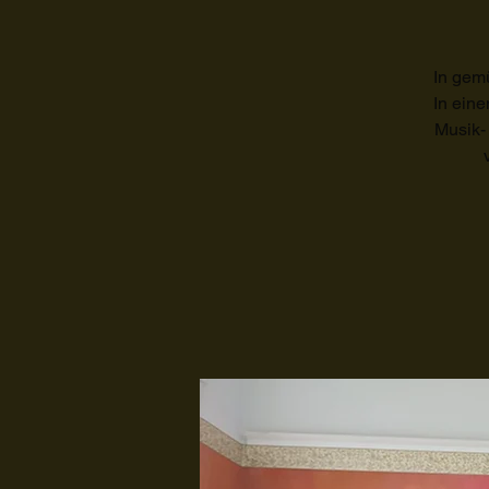
In gem
In eine
Musik-