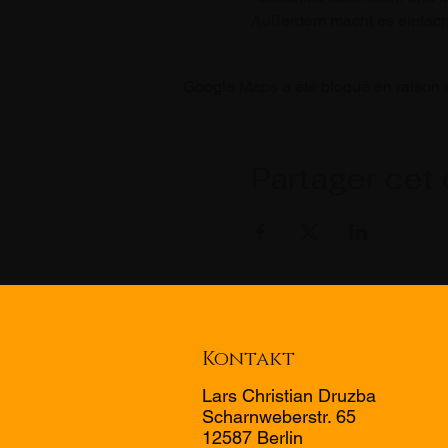
Außerdem macht es einfach 
Google Maps a été bloqué en raison d
Partager cet
Kontakt
Lars Christian Druzba
Scharnweberstr. 65
12587 Berlin