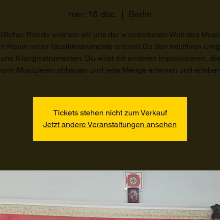
mer. 18 déc.
  |  
Berlin
ütlicher Runde widmen wir uns der wunderbaren Welt des Musiz
m Raum voller Musikinstrumente erlernst Du den intuitiven Um
 und Klanginstrumenten. Du wirst mit anderen improvisieren, di
vorm Musizieren abbauen und jede Menge erlernen und erleben
Tickets stehen nicht zum Verkauf
Jetzt andere Veranstaltungen ansehen