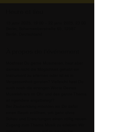
Heure et lieu
15 janv. 2025, 19:00 – 22 janv. 2025, 23:00
Berlin, Scharnweberstraße 65, 12587
Berlin, Deutschland
À propos de l'événement
Möchtest Du gerne Musizieren, hast aber 
damals nicht die Möglichkeit gehabt ein 
Instrument zu erlernen oder ist es in 
Vergessenheit geraten? Vielleicht hast Du 
auch noch die strengen Worte Deines 
Musiklehrers im Ohr und das ganze Thema 
ist irgendwie angstbelegt?
Bei Zauberklang möchten wir Dir dafür 
einen Raum eröffnen, um ganz ohne 
Scheu und Erwartungen einen völlig neuen 
Zugang zum Thema Musik zu erleben. Wir 
gehen gemeinsam auf musikalische 