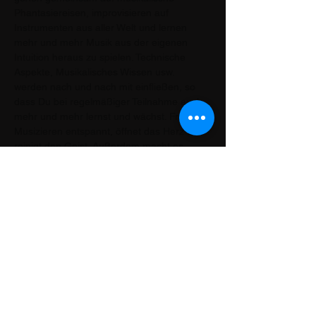
Phantasiereisen, improvisieren auf 
Instrumenten aus aller Welt und lernen 
mehr und mehr Musik aus der eigenen 
Intuition heraus zu spielen. Technische 
Aspekte, Musikalisches Wissen usw. 
werden nach und nach mit einfließen, so 
dass Du bei regelmäßiger Teilnahme auch 
mehr und mehr lernst und wächst. Freies 
Musizieren entspannt, öffnet das Herz und 
reinigt den Geist. Außerdem macht es 
einfach große Freude und weckt die 
Lebendigkeit. Wir freuen uns auf Dich!
Partager cet événement