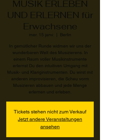
MUSIK ERLEBEN
UND ERLERNEN für
Erwachsene
mer. 15 janv.
  |  
Berlin
In gemütlicher Runde widmen wir uns der
wunderbaren Welt des Musizierens. In
einem Raum voller Musikinstrumente
erlernst Du den intuitiven Umgang mit
Musik- und Klanginstrumenten. Du wirst mit
anderen improvisieren, die Scheu vorm
Musizieren abbauen und jede Menge
erlernen und erleben.
Tickets stehen nicht zum Verkauf
Jetzt andere Veranstaltungen
ansehen