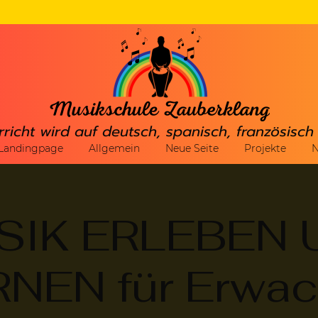
rricht wird auf deutsch, spanisch, französisc
Landingpage
Allgemein
Neue Seite
Projekte
N
SIK ERLEBEN 
NEN für Erwa