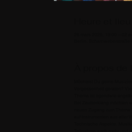
Heure et lieu
26 mars 2025, 19:00 – 02 av
Berlin, Scharnweberstraße 
À propos de 
Möchtest Du gerne Musiziere
Vergessenheit geraten? Vie
Thema ist irgendwie angstb
Bei Zauberklang möchten wi
neuen Zugang zum Thema Mu
auf Instrumenten aus aller 
Technische Aspekte, Musika
Teilnahme auch mehr und meh