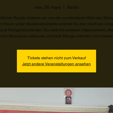
mer. 26 mars
  |  
Berlin
ütlicher Runde widmen wir uns der wunderbaren Welt des Musiz
m Raum voller Musikinstrumente erlernst Du den intuitiven Um
 und Klanginstrumenten. Du wirst mit anderen improvisieren, di
vorm Musizieren abbauen und jede Menge erlernen und erleben
Tickets stehen nicht zum Verkauf
Jetzt andere Veranstaltungen ansehen