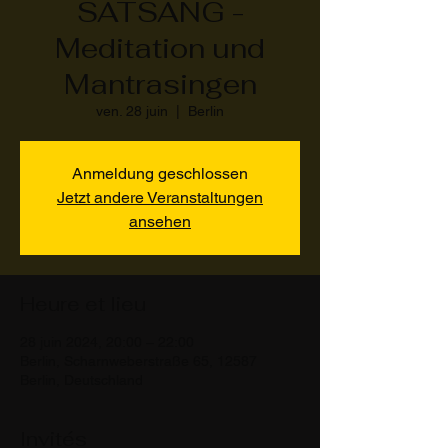
SATSANG -
Meditation und
Mantrasingen
ven. 28 juin
  |  
Berlin
Anmeldung geschlossen
Jetzt andere Veranstaltungen
ansehen
Heure et lieu
28 juin 2024, 20:00 – 22:00
Berlin, Scharnweberstraße 65, 12587
Berlin, Deutschland
Invités