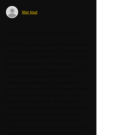
Voir tout
À propos de l'événement
SATSANG  bedeutet, sich in Gemeinschaft 
(Sanga) zusammenzufinden, um sich dem 
wahren, ewigen SEIN (SAT) zu widmen. Ein 
Satsang besteht aus: 1.Meditation, 
2.Mantrasingen, 3.Yogaphilosophie und 4. 
einem Abschlussritual (z.B. Arati)
Meditation ist Balsam für  die Seele und 
bietet uns einen wichtigen Ausgleich zu der 
immer schneller funktionierenden, nach 
Außen gerichteten Welt. Mantrasingen 
öffnet das Herz und befreit unseren Geist, 
bzw. befreit uns vom ruhelosen Geist.
Yogaphilosophie widmet sich den tiefen 
Fragen unseres Herzens: Was ist der Sinn 
des Lebens? Wer bin ich? Wo gehe ich 