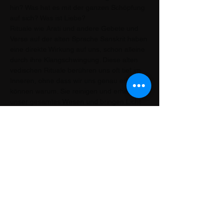
hin? Was hat es mit der ganzen Schöpfung 
auf sich? Was ist Liebe?
Rituale wie Arati und andere Gebete und 
Verse auf der alten Sprache Sanskrit haben 
eine direkte Wirkung auf uns, schon alleine 
durch ihre Klangschwingung. Diese alten 
vedischen Rituale berühren uns oft tief im 
Inneren, ohne dass wir uns genau erklären 
können warum. Sie reinigen und erheben 
unser gesamtes Wesen und bringen Licht 
in…
Afficher plus
Partager cet événement