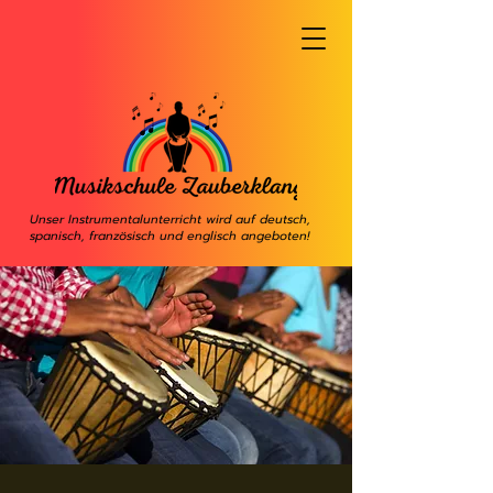
Unser Instrumentalunterricht wird auf deutsch,
spanisch, französisch und englisch angeboten!