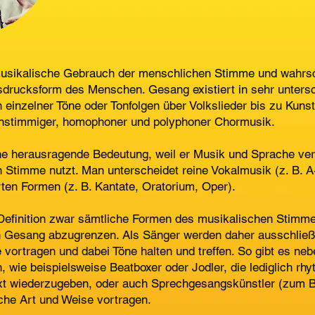
musikalische Gebrauch der menschlichen Stimme und wahrsch
sdrucksform des Menschen. Gesang existiert in sehr unters
 einzelner Töne oder Tonfolgen über Volkslieder bis zu Kunst
instimmiger, homophoner und polyphoner Chormusik.
ne herausragende Bedeutung, weil er Musik und Sprache ver
 Stimme nutzt. Man unterscheidet reine Vokalmusik (z. B. 
ten Formen (z. B. Kantate, Oratorium, Oper).
Definition zwar sämtliche Formen des musikalischen Stimme
 Gesang abzugrenzen. Als Sänger werden daher ausschließl
vortragen und dabei Töne halten und treffen. So gibt es ne
en, wie beispielsweise Beatboxer oder Jodler, die lediglich r
t wiederzugeben, oder auch Sprechgesangskünstler (zum Bei
che Art und Weise vortragen.