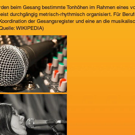
rden beim Gesang bestimmte Tonhöhen im Rahmen eines v
ist durchgängig metrisch-rhythmisch organisiert. Für Beruf
Koordination der Gesangsregister und eine an die musikali
(Quelle: WIKIPEDIA)