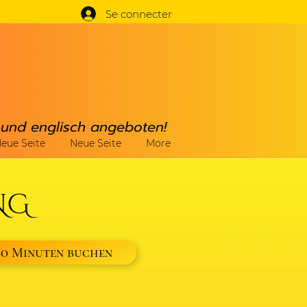
Se connecter
h und englisch angeboten!
eue Seite
Neue Seite
More
NG
60 Minuten buchen