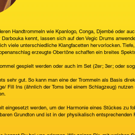
deren Handtrommeln wie Kpanlogo, Conga, Djembé oder auch
 Darbouka kennt, lassen sich auf den Vegic Drums anwenden
ich viele unterschiedliche Klangfacetten hervorlocken. Tie
ppenanschlag erzeugte Obertöne schaffen ein breites Spekt
rommel gespielt werden oder auch im Set (2er; 3er; oder sog
Sets sehr gut. So kann man eine der Trommeln als Basis direkt
e/ Fill Ins (ähnlich der Toms bei einem Schlagzeug) nutze
en.
lt eingesetzt werden, um der Harmonie eines Stückes zu fo
aren Grundton und ist in der physikalisch entsprechenden F