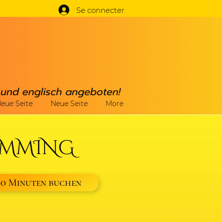
Se connecter
h und englisch angeboten!
eue Seite
Neue Seite
More
UMMING
60 Minuten buchen