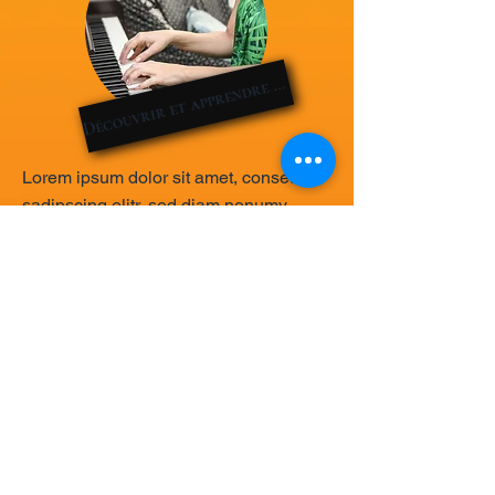
Découvrir et apprendre la musique
Lorem ipsum dolor sit amet, consetetur
sadipscing elitr, sed diam nonumy
eirmod tempor invidunt ut labore et
dolore magna aliquyam erat, sed diam
voluptua. At vero eos et accusam et
justo duo dolores et ea rebum. Stet clita
kasd gubergren, no sea takimata
sanctus est Lorem ipsum dolor sit
amet.
Prendre rendez-vous &gt;