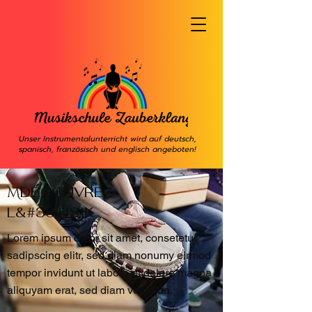
Unser Instrumentalunterricht wird auf deutsch,
spanisch, französisch und englisch angeboten!
M
DÉCOUVREZ
L&#39;USIK
Lorem ipsum dolor sit amet, consetetur
sadipscing elitr, sed diam nonumy eirmod
tempor invidunt ut labore et dolore magna
aliquyam erat, sed diam voluptua.